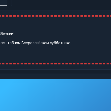
бботник!
масштабном Всероссийском субботнике.