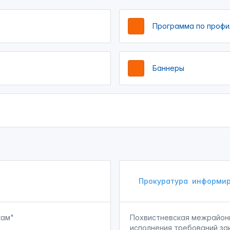
Программа по профи
Баннеры
Прокуратура
информир
кам"
Похвистневская межрайон
исполнения требований за