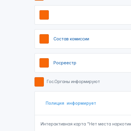
Состав комиссии
Росреестр
Гос.Органы информируют
Полиция
информирует
Интерактивная карта "Нет места наркоти