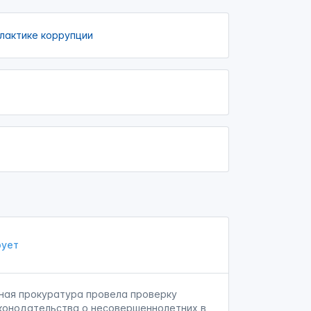
лактике коррупции
ует
ная прокуратура провела проверку
конодательства о несовершеннолетних в