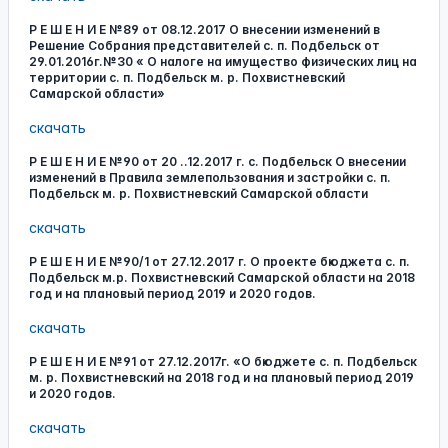
Р Е Ш Е Н И Е №89 от 08.12.2017 О внесении изменений в
Решение Собрания представителей с. п. Подбельск от
29.01.2016г.№30 « О налоге на имущество физических лиц на
территории с. п. Подбельск м. р. Похвистневский
Самарской области»
скачать
Р Е Ш Е Н И Е №90 от 20 ..12.2017 г. с. Подбельск О внесении
изменений в Правила землепользования и застройки с. п.
Подбельск м. р. Похвистневский Самарской области
скачать
Р Е Ш Е Н И Е №90/1 от 27.12.2017 г. О проекте бюджета с. п.
Подбельск м.р. Похвистневский Самарской области на 2018
год и на плановый период 2019 и 2020 годов.
скачать
Р Е Ш Е Н И Е №91 от 27.12.2017г. «О бюджете с. п. Подбельск
м. р. Похвистневский на 2018 год и на плановый период 2019
и 2020 годов.
скачать