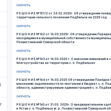
скачать
Р Е Ш Е Н И Е №157/2 от 24.02.2025г. Об утверждении покв
территории сельского поселения Подбельск на 2025 год
скачать
Р Е Ш Е Н И Е №162 от 14.03.2025г. Об утверждении Поряд
находящимся в муниципальной собственности муниципальног
Похвистневский Самарской области
скачать
Р Е Ш Е Н И Е №163 от 14.03.2025 г. О внесении изменений 
благоустройства на территории с. п. Подбельск»
скачать
Р Е Ш Е Н И Е №164 от 14.03.2025 Об утверждении Порядка
взысканию задолженности по платежам в бюджет с. п. Под
5
области, администрируемым администрацией с. п. Подбел
скачать
7
Р Е Ш Е Н И Е №165 от 31.03. 2025г. О предварительном од
в Устав с. п. Подбельск м. р. Похвистневский Самарской о