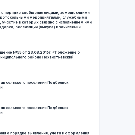
ия о порядке сообщения лицами, замещающими
с протокольными мероприятиями, служебными
участие в которых связано с исполнением ими
дарка, реализации (выкупе) и зачислении
ешение №55 от 23.08.2016г. «Положение о
униципального района Похвистневский
тав сельского поселения Подбельск
ти
тав сельского поселения Подбельск
ти
ения о порядке выявления, учета и оформления