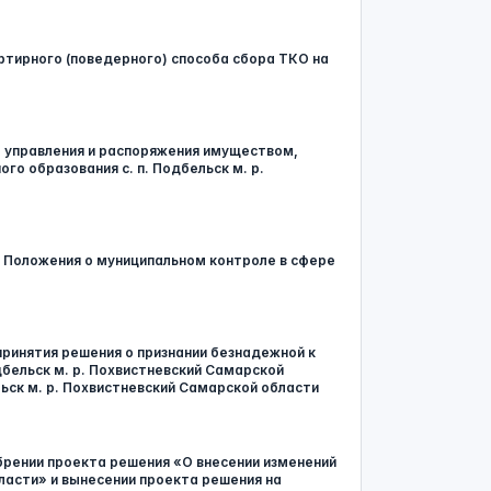
артирного (поведерного) способа сбора ТКО на
ка управления и распоряжения имуществом,
о образования с. п. Подбельск м. р.
в « Положения о муниципальном контроле в сфере
 принятия решения о признании безнадежной к
бельск м. р. Похвистневский Самарской
ьск м. р. Похвистневский Самарской области
обрении проекта решения «О внесении изменений
бласти» и вынесении проекта решения на