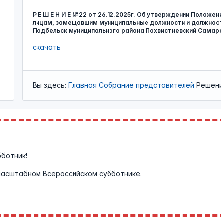
Р Е Ш Е Н И Е №22 от 26.12.2025г. Об утверждении Положе
лицам, замещавшим муниципальные должности и должност
Подбельск муниципального района Похвистневский Самар
скачать
Вы здесь:
Главная
Собрание представителей
Решени
бботник!
масштабном Всероссийском субботнике.