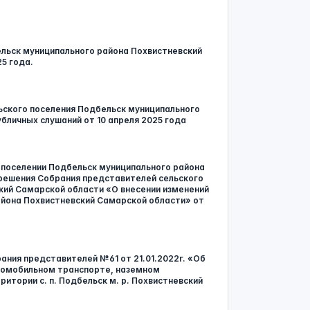
ельск муниципального района Похвистневский
5 года.
ского поселения Подбельск муниципального
бличных слушаний от 10 апреля 2025 года
 поселении Подбельск муниципального района
 решения Собрания представителей сельского
кий Самарской области «О внесении изменений
айона Похвистневский Самарской области» от
брания представителей №61 от 21.01.2022г. «Об
томобильном транспорте, наземном
итории с. п. Подбельск м. р. Похвистневский