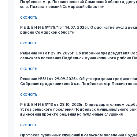
Подбельск м. р. Похвистневский Самарской области, депу
м. р. Похвистневский Самарской области»
скачать
Р Е Ш Е Н И Е №178/1 от 14.07. 2025г. О расчистке русла р
района Самарской области
скачать
Решение №1 от 29.09.2025г. Об избрании председателя Со
сельского поселения Подбельск муниципального района П
скачать
Решение №5/1 от 29.09.2025г. Об утверждении графика п
Собрания представителей с.п. Подбельск м.р.Похвистневс
скачать
Р Е Ш Е Н И Е №13 от 28.10. 2025г. О предварительном одо
Устав сельского поселения Подбельск муниципального рай
вынесении проекта решения на публичные слушания
скачать
Протокол публичных слушаний в сельском поселении Подб