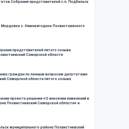
татов Собрания представителей с.п. Подбельск
еки Мордовка с. Нижнеягодное Похвистневского
брания представителей пятого созыва
охвистневский Самарской области
риема граждан по личным вопросам депутатами
кий Самарской области пятого созыва
брении проекта решения «О внесении изменений в
она Похвистневский Самарской области» и
ельск муниципального района Похвистневский