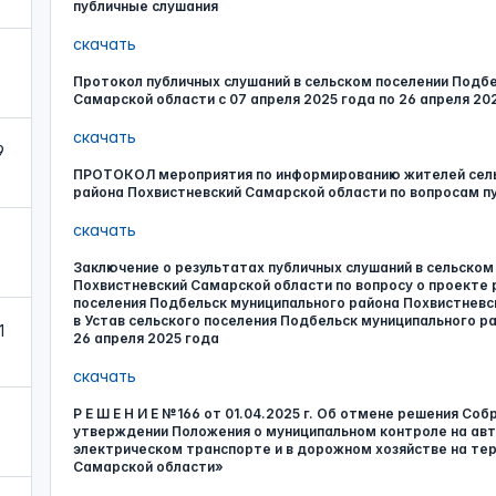
публичные слушания
скачать
Протокол публичных слушаний в сельском поселении Подб
Самарской области с 07 апреля 2025 года по 26 апреля 202
скачать
9
ПРОТОКОЛ мероприятия по информированию жителей сель
района Похвистневский Самарской области по вопросам пу
скачать
Заключение о результатах публичных слушаний в сельском
Похвистневский Самарской области по вопросу о проекте
поселения Подбельск муниципального района Похвистневс
в Устав сельского поселения Подбельск муниципального р
1
26 апреля 2025 года
скачать
Р Е Ш Е Н И Е №166 от 01.04.2025 г. Об отмене решения Со
утверждении Положения о муниципальном контроле на ав
электрическом транспорте и в дорожном хозяйстве на терр
Самарской области»