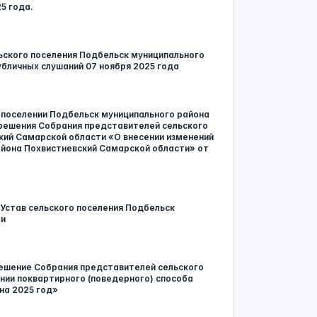
5 года.
ского поселения Подбельск муниципального
бличных слушаний 07 ноября 2025 года
 поселении Подбельск муниципального района
 решения Собрания представителей сельского
кий Самарской области «О внесении изменений
айона Похвистневский Самарской области» от
 Устав сельского поселения Подбельск
ти
в решение Собрания представителей сельского
нии поквартирного (поведерного) способа
на 2025 год»