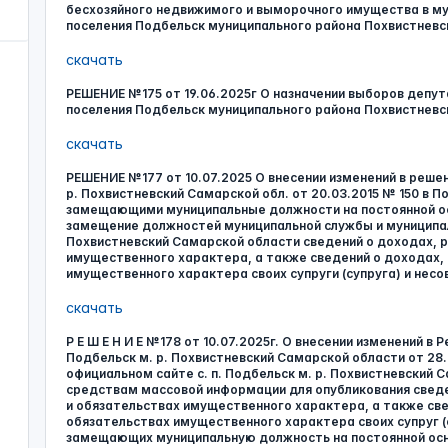
бесхозяйного недвижимого и выморочного имущества в му
поселения Подбельск муниципального района Похвистневс
скачать
РЕШЕНИЕ №175 от 19.06.2025г О назначении выборов депу
поселения Подбельск муниципального района Похвистневс
скачать
РЕШЕНИЕ №177 от 10.07.2025 О внесении изменений в реше
р. Похвистневский Самарской обл. от 20.03.2015 № 150 в 
замещающими муниципальные должности на постоянной о
замещение должностей муниципальной службы и муниципаль
Похвистневский Самарской области сведений о доходах, 
имущественного характера, а также сведений о доходах,
имущественного характера своих супруги (супруга) и нес
скачать
Р Е Ш Е Н И Е №178 от 10.07.2025г. О внесении изменений в
Подбельск м. р. Похвистневский Самарской области от 28
официальном сайте с. п. Подбельск м. р. Похвистневский 
средствам массовой информации для опубликования сведе
и обязательствах имущественного характера, а также све
обязательствах имущественного характера своих супруг (
замещающих муниципальную должность на постоянной осно