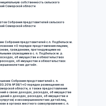
ниципальную собственность сельского
кий Самарской области
татов Собрания представителей сельского
кий Самарской области
ние Собрания представителей с.п. Подбельск м.
Положение «О порядке представления лицами,
снове, гражданами, претендующими на
ными служащими в с. п. Подбельск м. р.
расходах, об имуществе и обязательствах
 расходах, об имуществе и обязательствах
овершеннолетних детей».
 Решение Собрания представителей с. п.
.03.2016 №38/1 «О порядке размещения на
Самарской области, а также предоставления
ний о своих доходах, расходах, об имуществе
дений о доходах, расходах, об имуществе и
супругов) и несовершеннолетних детей лиц,
ве в органах местного самоуправления с. п.