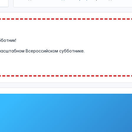
бботник!
масштабном Всероссийском субботнике.