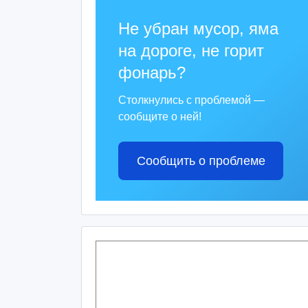
Не убран мусор, яма
на дороге, не горит
фонарь?
Столкнулись с проблемой —
сообщите о ней!
Сообщить о проблеме