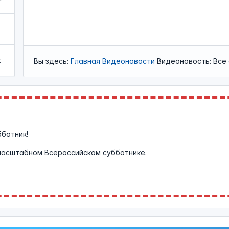
х
Вы здесь:
Главная
Видеоновости
Видеоновость: Все
бботник!
масштабном Всероссийском субботнике.