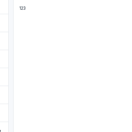
123
и