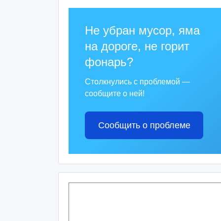
Не убран мусор, яма
на дороге, не горит
фонарь?
Столкнулись с проблемой —
сообщите о ней!
Сообщить о проблеме