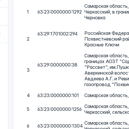
Самарская область,
1
63:23:0000000:1292
Черкасский, в гран
Черновка
Российская Федерац
63:29:1701002:294
х
2
Похвистневский рай
Красные Ключи
Самарская область,
границах АОЗТ "Сад
63:29:0000000:38
"Рассвет", им.Пушк
3
Аверкинской волост
Авдеева А.Г. и Рев
газопровод "Похви
4
63:23:0000000:101
Самарская область,
Самарская область,
5
63:23:0000000:1256
Черкасский, сельск
Самарская область,
6
63:23:0000000:1304
Черкасский, сельск