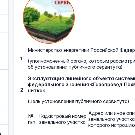
Министерство энергетики Российской Феде
1
(уполномоченный органа, которым рассматр
об установлении публичного сервитута)
Эксплуатация линейного объекта систем
федерального значения «Газопровод Пох
2
нитка»
(цель установления публичного сервитута)
Адрес или иное оп
№
Кадастровый номер
земельного участка
п/п
земельного участка
которого испрашив
и