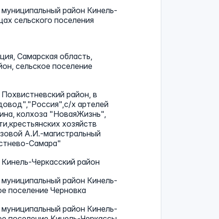
 муниципальный район Кинель-
ицах сельского поселения
ия, Самарская область,
он, сельское поселение
 Похвистневский район, в
овод","Россия",с/х артелей
ина, колхоза "НоваяЖизнь",
и,крестьянских хозяйств
изовой А.И.-магистральный
стнево-Самара"
 Кинель-Черкасский район
 муниципальный район Кинель-
ое поселение Черновка
 муниципальный район Кинель-
ое поселение Кинель-Черкассы