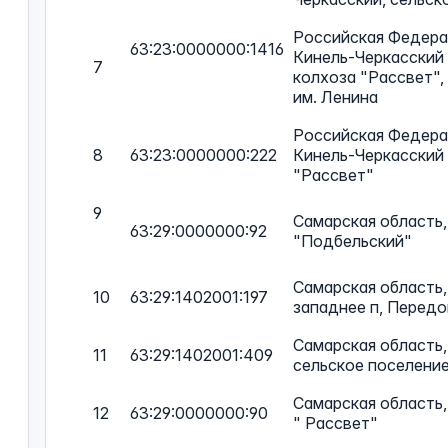
Российская Федерац
63:23:0000000:1416
Кинель-Черкасский 
7
колхоза "Рассвет",
им. Ленина
Российская Федерац
8
63:23:0000000:222
Кинель-Черкасский 
"Рассвет"
9
Самарская область,
63:29:0000000:92
"Подбельский"
Самарская область,
10
63:29:1402001:197
западнее п, Передо
Самарская область,
11
63:29:1402001:409
сельское поселени
Самарская область,
12
63:29:0000000:90
" Рассвет"