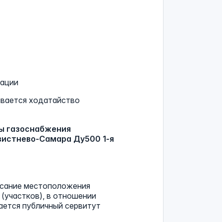
рации
ивается ходатайство
ы газоснабжения
вистнево-Самара Ду500 1-я
исание местоположения
 (участков), в отношении
ается публичный сервитут