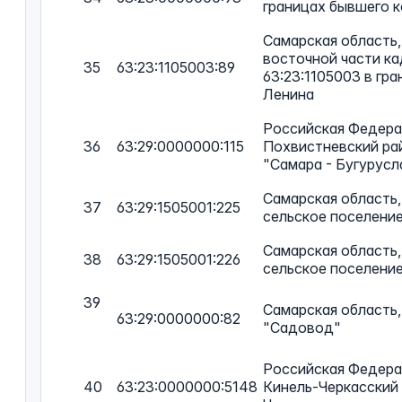
границах бывшего к
Самарская область,
восточной части ка
35
63:23:1105003:89
63:23:1105003 в гр
Ленина
Российская Федерац
36
63:29:0000000:115
Похвистневский ра
"Самара - Бугурусл
Самарская область,
37
63:29:1505001:225
сельское поселени
Самарская область,
38
63:29:1505001:226
сельское поселени
39
Самарская область
63:29:0000000:82
"Садовод"
Российская Федерац
40
63:23:0000000:5148
Кинель-Черкасский 