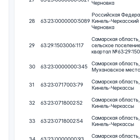
Черновка
Российская Федерац
28
63:23:0000000:5089
Кинель-Черкасский 
Черновка
Самарская область,
29
63:29:1503006:117
сельское поселени
квартал №63:29:15
Самарская область,
30
63:23:0000000:345
Мухановское мест
Самарская область, 
31
63:23:0717003:79
Кинель-Черкассы
Самарская область, 
32
63:23:0718002:52
Кинель-Черкассы
Самарская область, 
33
63:23:0718002:54
Кинель-Черкассы
Самарская область,
34
63:23:0000000:93